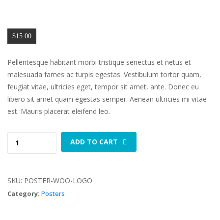
$
15.00
Pellentesque habitant morbi tristique senectus et netus et
malesuada fames ac turpis egestas. Vestibulum tortor quam,
feugiat vitae, ultricies eget, tempor sit amet, ante. Donec eu
libero sit amet quam egestas semper. Aenean ultricies mi vitae
est. Mauris placerat eleifend leo.
Woo
ADD TO CART
Logo
quantity
SKU:
POSTER-WOO-LOGO
Category:
Posters